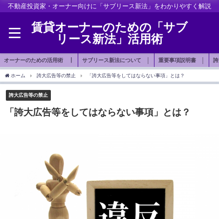
不動産投資家・オーナー向けに「サブリース新法」をわかりやすく解説
賃貸オーナーのための「サブ
リース新法」活用術
オーナーのための活用術 ┃
サブリース新法について │
重要事項説明書 │
誇
ホーム
誇大広告等の禁止
「誇大広告等をしてはならない事項」とは？
誇大広告等の禁止
「誇大広告等をしてはならない事項」とは？